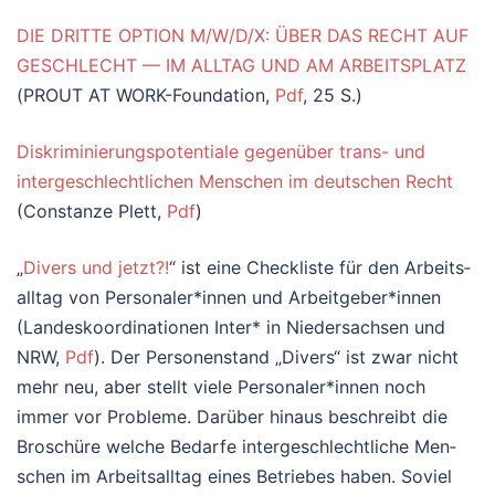
DIE DRITTE OPTION M/W/D/X: ÜBER DAS RECHT AUF
GESCHLECHT — IM ALLTAG UND AM ARBEITSPLATZ
(PROUT AT WORK-Foundation,
Pdf
, 25 S.)
Diskriminierungspotentiale gegenüber trans- und
intergeschlechtlichen Menschen im deutschen Recht
(Constanze Plett,
Pdf
)
„
Divers und jetzt?!
“ ist eine Check­lis­te für den Arbeits­
all­tag von Personaler*innen und Arbeitgeber*innen
(Lan­des­ko­or­di­na­tio­nen Inter* in Nie­der­sach­sen und
NRW,
Pdf
). Der Per­so­nen­stand „Divers“ ist zwar nicht
mehr neu, aber stellt vie­le Personaler*innen noch
immer vor Pro­ble­me. Dar­über hin­aus beschreibt die
Bro­schü­re wel­che Bedar­fe inter­ge­schlecht­li­che Men­
schen im Arbeits­all­tag eines Betrie­bes haben. Soviel