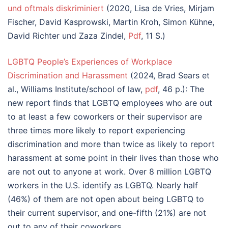
und oftmals diskriminiert
(2020, Lisa de Vries, Mirjam
Fischer, David Kasprowski, Martin Kroh, Simon Kühne,
David Richter und Zaza Zindel,
Pdf
, 11 S.)
LGBTQ People’s Experiences of Workplace
Discrimination and Harassment
(2024, Brad Sears et
al., Williams Institute/school of law,
pdf
, 46 p.): The
new report finds that LGBTQ employees who are out
to at least a few coworkers or their supervisor are
three times more likely to report experiencing
discrimination and more than twice as likely to report
harassment at some point in their lives than those who
are not out to anyone at work. Over 8 million LGBTQ
workers in the U.S. identify as LGBTQ. Nearly half
(46%) of them are not open about being LGBTQ to
their current supervisor, and one-fifth (21%) are not
out to any of their coworkers.