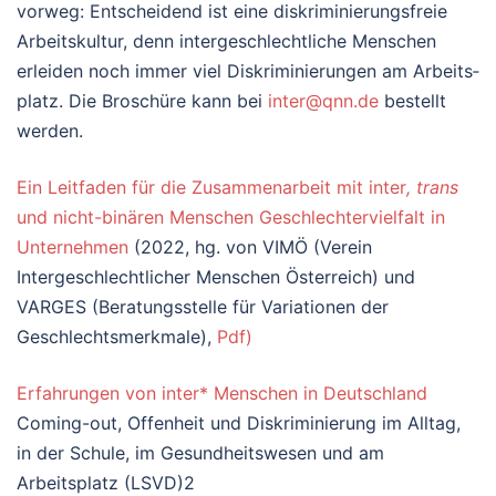
vor­weg: Ent­schei­dend ist eine dis­kri­mi­nie­rungs­freie
Arbeits­kul­tur, denn inter­ge­schlecht­li­che Men­schen
erlei­den noch immer viel Dis­kri­mi­nie­run­gen am Arbeits­
platz. Die Bro­schü­re kann bei
inter@qnn.de
bestellt
wer­den.
Ein Leitfaden für die Zusammenarbeit mit inter
, trans
und nicht-binären Menschen Geschlechtervielfalt in
Unternehmen
(2022, hg. von VIMÖ (Verein
Intergeschlechtlicher Menschen Österreich) und
VARGES (Beratungsstelle für Variationen der
Geschlechtsmerkmale),
Pdf)
Erfahrungen von inter* Menschen in Deutschland
Coming-out, Offenheit und Diskriminierung im Alltag,
in der Schule, im Gesundheitswesen und am
Arbeitsplatz (LSVD)2