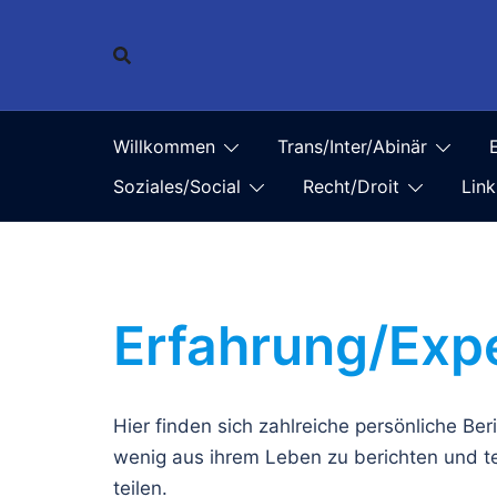
Zum
Inhalt
springen
Willkommen
Trans/Inter/Abinär
Soziales/Social
Recht/Droit
Link
Erfahrung/Exp
Hier finden sich zahlreiche persönliche Be
wenig aus ihrem Leben zu berichten und t
teilen.